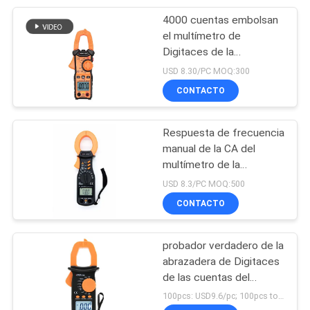
4000 cuentas embolsan
6
el multímetro de
Generador de
Digitaces de la
abrazadera con la
USD 8.30/PC MOQ:300
función de la señal
iluminación de la linterna
CONTACTO
de NCV
Respuesta de frecuencia
manual de la CA del
multímetro de la
50
abrazadera de Digitaces
USD 8.3/PC MOQ:500
Metros
de la gama 40Hz 400Hz
CONTACTO
multifuncionales del
probador verdadero de la
ambiente
abrazadera de Digitaces
de las cuentas del
multímetro 2000 de la
100pcs: USD9.6/pc; 100pcs to 500pcs: USD9.1/pc; 500pcs to 1000pcs: USD8.7/pc; Above 3000pcs: USD8.3/pc MOQ:300
abrazadera de 600V