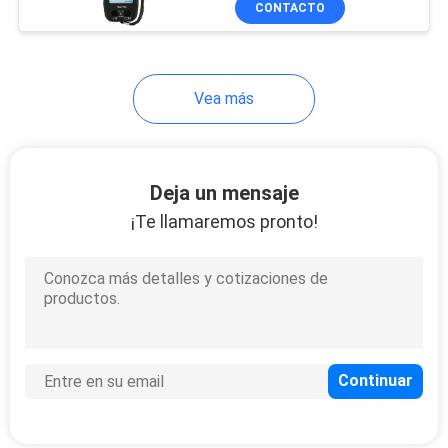
CONTACTO
24
20MΩ RMS
Probador de Electric
Power
Vea más
Deja un mensaje
¡Te llamaremos pronto!
12
Metros del voltaje
residual Digital
13