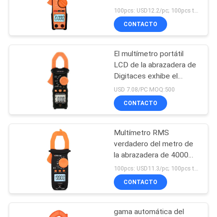
con el metro de la
MAPA
100pcs: USD12.2/pc; 100pcs to 500pcs: USD11.6/pc; 500pcs to 1000pcs: USD11/pc; Above 3000pcs: USD10.8/pc MOQ:300
abrazadera
CONTACTO
DEL
11
SITIO
Tipo multímetro del
El multímetro portátil
LCD de la abrazadera de
banco de Digitaces
PRIVACY
Digitaces exhibe el
metro de la abrazadera
POLICY
USD 7.08/PC MOQ:500
de la CA de DC
CONTACTO
Multímetro RMS
16
verdadero del metro de
Calibrador de
la abrazadera de 4000
Digitaces de las cuentas
100pcs: USD11.3/pc; 100pcs to 500pcs: USD10.7/pc; 500pcs to 1000pcs: USD10.2/pc; Above 3000pcs: USD9.7/pc MOQ:300
proceso
de inductancia-
CONTACTO
capacitancia
multifuncional
gama automática del