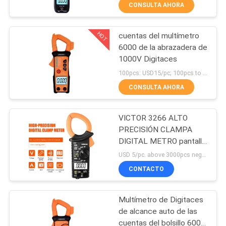
CONSULTA AHORA
CONTROL
HOT
cuentas del multímetro
DE
17
6000 de la abrazadera de
CALIDAD
1000V Digitaces
Multímetro de
100pcs: USD15/pc; 100pcs to 500pcs: USD14.3/pc; 500pcs to 1000pcs: USD13.6/pc; Above 3000pcs: USD13.2/pc MOQ:300
Digitaces de
ÉNTRENOS
CONSULTA AHORA
alcance auto
EN
VICTOR 3266 ALTO
CONTACTO
PRECISIÓN CLAMPA
CON
DIGITAL METRO pantalla
15
grande pantalla máxima
USD 5/pc. above 3000pcs negotiable MOQ:500
de 4000 palabras de
Multímetro de
CONTACTO
NOTICIAS
altura 15m
Digitaces de
Multímetro de Digitaces
CASOS
alcance manual
de alcance auto de las
cuentas del bolsillo 6000