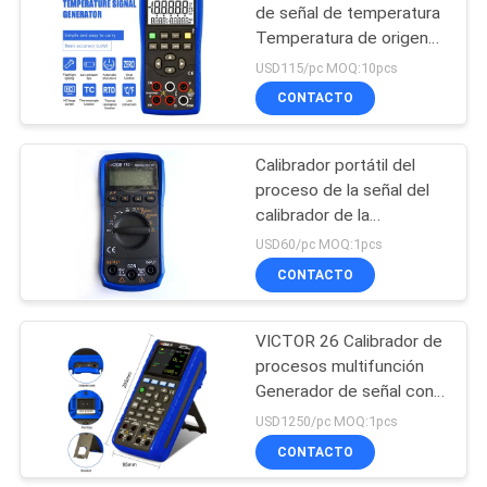
de señal de temperatura
Temperatura de origen
11
calibrador de proceso
USD115/pc MOQ:10pcs
multiméter
Probador de la
CONTACTO
resistencia de tierra
Calibrador portátil del
de Digitaces
proceso de la señal del
calibrador de la
temperatura de la IDT
USD60/pc MOQ:1pcs
del VENCEDOR 71B
CONTACTO
18
termómetro del
VICTOR 26 Calibrador de
procesos multifunción
infrarrojo del PDA
Generador de señal con
una precisión del 0,01% 5
USD1250/pc MOQ:1pcs
dígitos Display circuito
CONTACTO
de bucle de 24V IP65