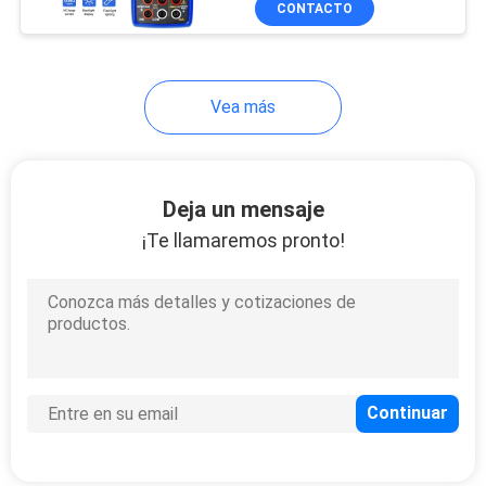
CONTACTO
24
Calibrador de circuito de
corriente
Probador de Electric
Power
Vea más
Deja un mensaje
¡Te llamaremos pronto!
12
Metros del voltaje
residual Digital
13