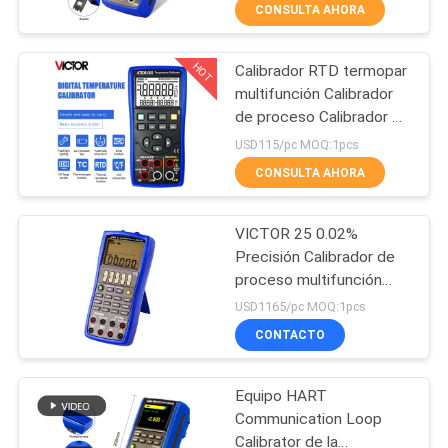
de temperatura del
CONSULTA AHORA
calibrador del transmisor
CONTROL
del calibrador de fuente
HOT
Calibrador RTD termopar
DE
17
multifunción Calibrador
CALIDAD
de proceso Calibrador de
Multímetro de
temperatura Tc y
USD115/pc MOQ:1pcs
Digitaces de
calibrador RTD
ÉNTRENOS
CONSULTA AHORA
alcance auto
EN
VICTOR 25 0.02%
CONTACTO
Precisión Calibrador de
CON
proceso multifunción
15
Dos canales
USD1165/pc MOQ:1pcs
independientes
Multímetro de
CONTACTO
NOTICIAS
Digitaces de
Equipo HART
CASOS
alcance manual
Communication Loop
Calibrator de la