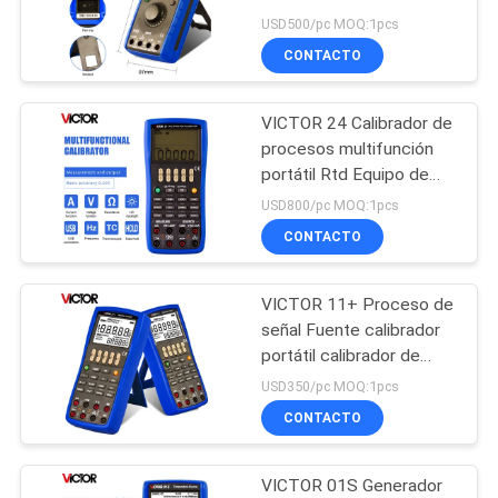
calibración del termopar
MAPA
USD500/pc MOQ:1pcs
IP65
CONTACTO
DEL
11
SITIO
Tipo multímetro del
VICTOR 24 Calibrador de
procesos multifunción
banco de Digitaces
PRIVACY
portátil Rtd Equipo de
calibración
POLICY
USD800/pc MOQ:1pcs
CONTACTO
VICTOR 11+ Proceso de
16
señal Fuente calibrador
Calibrador de
portátil calibrador de
proceso calibrador
USD350/pc MOQ:1pcs
proceso
multimetro calibrador
CONTACTO
digital
multifuncional
VICTOR 01S Generador