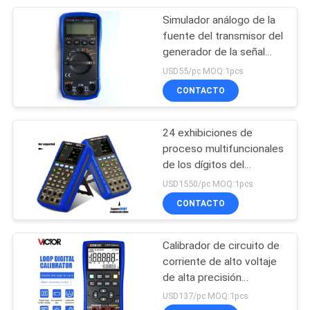
Simulador análogo de la
6
fuente del transmisor del
Generador de
generador de la señal
numérica 100MV
USD55/pc MOQ:1pcs
función de la señal
CONTACTO
24 exhibiciones de
proceso multifuncionales
de los dígitos del
50
calibrador 5 del circuito
USD1550/pc MOQ:1pcs
Metros
de lazo de voltio IP65
CONTACTO
multifuncionales del
Calibrador de circuito de
ambiente
corriente de alto voltaje
de alta precisión
Generador de señal
USD137/pc MOQ:1pcs
automático de mano