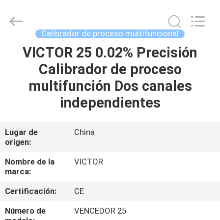
BEICHENG
ELECTRONICS
CO.,LTD.
All
Rights
Calibrador de proceso multifuncional
Reserved.
Developed
VICTOR 25 0.02% Precisión
HOGAR
by
ECER
Calibrador de proceso
PRODUCTOS
multifunción Dos canales
independientes
SOBRE
NOSOTROS
Lugar de
China
origen:
VIAJE
Nombre de la
VICTOR
marca:
DE
Certificación:
CE
LA
FÁBRICA
Número de
VENCEDOR 25