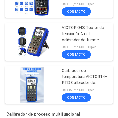
temperatura Tc y
USD115/pc MOQ:1pcs
calibrador RTD
CONTACTO
VICTOR 04S Tester de
tensión/mA del
calibrador de fuente
Simulador de calibrador
USD115/pc MOQ:10pcs
de temperatura del
CONTACTO
calibrador del transmisor
del calibrador de fuente
Calibrador de
temperatura VICTOR14+
RTD Calibrador de
procesos de medición
USD350/pc MOQ:1pcs
multifunción
CONTACTO
Calibrador de proceso multifuncional