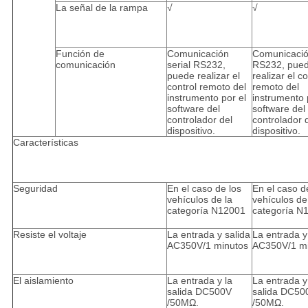
La señal de la rampa
√
√
Función de
Comunicación
Comunicación
comunicación
serial RS232,
RS232, pue
puede realizar el
realizar el co
control remoto del
remoto del
instrumento por el
instrumento 
software del
software del
controlador del
controlador 
dispositivo.
dispositivo.
Características
Seguridad
En el caso de los
En el caso d
vehículos de la
vehículos de
categoría N12001
categoría N
Resiste el voltaje
La entrada y salida
La entrada y
AC350V/1 minutos
AC350V/1 m
El aislamiento
La entrada y la
La entrada y
salida DC500V
salida DC50
/50MΩ.
/50MΩ.