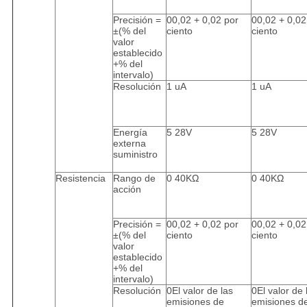
Precisión =
00,02 + 0,02 por
00,02 + 0,02
±(% del
ciento
ciento
valor
establecido
+% del
intervalo)
Resolución
1 uA
1 uA
Energía
5 28V
5 28V
externa
suministro
Resistencia
Rango de
0 40KΩ
0 40KΩ
acción
Precisión =
00,02 + 0,02 por
00,02 + 0,02
±(% del
ciento
ciento
valor
establecido
+% del
intervalo)
Resolución
0El valor de las
0El valor de 
emisiones de
emisiones d