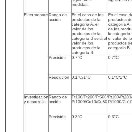
medidas:
El termopare
Rango de
En el caso de los
En el caso d
acción
productos de la
productos de
categoría A, el
categoría A, 
valor de los
de los produ
productos de la
la categoría
categoría B será el
el valor de l
valor de los
productos de
productos de la
categoría B.
categoría B.
Precisión
0.7°C
0.7°C
Resolución
0.1°C/1°C
0.1°C/1°C
Investigación
Rango de
Pt100/Pt200/Pt500/
Pt100/Pt200
y desarrollo
acción
Pt1000/Cu10/Cu50
Pt1000/Cu1
Precisión
0.3°C
0.3°C