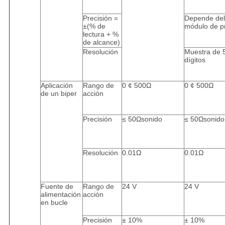
Precisión =
Depende del
±(% de
módulo de p
lectura + %
de alcance)
Resolución
Muestra de 
dígitos
Aplicación
Rango de
0 ¢ 500Ω
0 ¢ 500Ω
de un biper
acción
Precisión
≤ 50Ωsonido
≤ 50Ωsonido
Resolución
0.01Ω
0.01Ω
Fuente de
Rango de
24 V
24 V
alimentación
acción
en bucle
Precisión
± 10%
± 10%