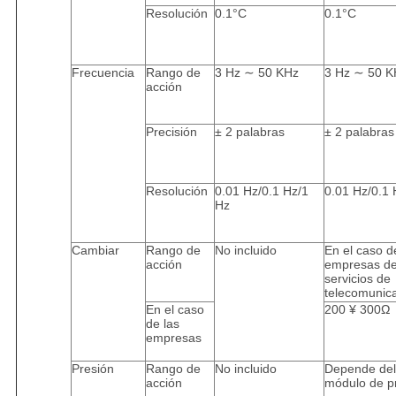
Resolución
0.1°C
0.1°C
Frecuencia
Rango de
3 Hz ∼ 50 KHz
3 Hz ∼ 50 K
acción
Precisión
± 2 palabras
± 2 palabras
Resolución
0.01 Hz/0.1 Hz/1
0.01 Hz/0.1 
Hz
Cambiar
Rango de
No incluido
En el caso d
acción
empresas d
servicios de
telecomunic
En el caso
200 ¥ 300Ω
de las
empresas
Presión
Rango de
No incluido
Depende del
acción
módulo de p