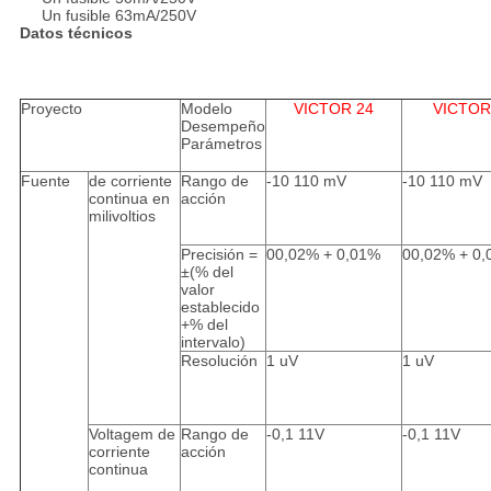
Un fusible 63mA/250V
Datos técnicos
Proyecto
Modelo
VICTOR 24
VICTOR
Desempeño
Parámetros
Fuente
de corriente
Rango de
-10 110 mV
-10 110 mV
continua en
acción
milivoltios
Precisión =
00,02% + 0,01%
00,02% + 0
±(% del
valor
establecido
+% del
intervalo)
Resolución
1 uV
1 uV
Voltagem de
Rango de
-0,1 11V
-0,1 11V
corriente
acción
continua