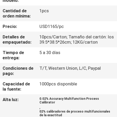
modelo:
Cantidad de
1pcs
CONTROL
orden mínima:
DE
Precio:
USD1165/pc
CALIDAD
Detalles de
10pcs/Carton; Tamaño del cartón: los
empaquetado:
39.5*38.5*26cm; 12KG/carton
ÉNTRENOS
Tiempo de
5 a 30 días
EN
entrega:
CONTACTO
Condiciones de
T/T, Western Union, L/C, Paypal
CON
pago:
Capacidad de
1000pcs disponible
NOTICIAS
la fuente:
Alta luz:
0.02% Accuracy Multifunction Process
Calibrator
CASOS
,
02% calibradores de proceso multifuncionales
de la exactitud