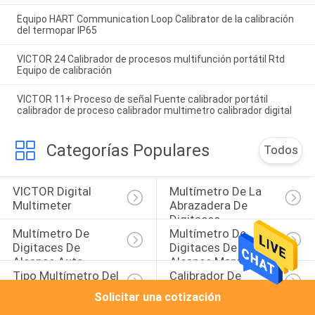
Equipo HART Communication Loop Calibrator de la calibración
del termopar IP65
VICTOR 24 Calibrador de procesos multifunción portátil Rtd
Equipo de calibración
VICTOR 11+ Proceso de señal Fuente calibrador portátil
calibrador de proceso calibrador multimetro calibrador digital
Categorías Populares
Todos
VICTOR Digital 
Multímetro De La 
Multimeter
Abrazadera De 
Digitaces
Multímetro De 
Multímetro De 
Digitaces De 
Digitaces De 
Alcance Auto
Alcance Manual
Tipo Multímetro Del 
Calibrador De 
Banco De Digitaces
Proceso 
Solicitar una cotización
Multifuncional