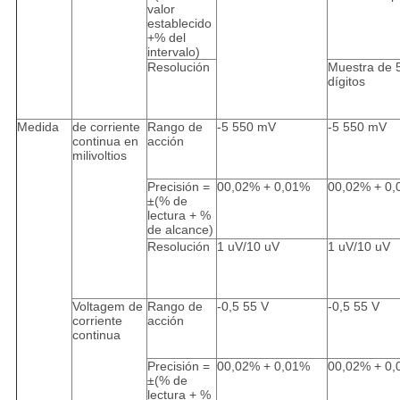
valor
establecido
+% del
intervalo)
Resolución
Muestra de 
dígitos
Medida
de corriente
Rango de
-5 550 mV
-5 550 mV
continua en
acción
milivoltios
Precisión =
00,02% + 0,01%
00,02% + 0
±(% de
lectura + %
de alcance)
Resolución
1 uV/10 uV
1 uV/10 uV
Voltagem de
Rango de
-0,5 55 V
-0,5 55 V
corriente
acción
continua
Precisión =
00,02% + 0,01%
00,02% + 0
±(% de
lectura + %