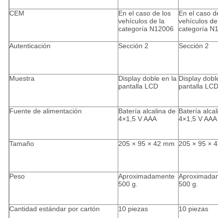
CEM
En el caso de los
En el caso d
vehículos de la
vehículos de
categoría N12006
categoría N
Autenticación
Sección 2
Sección 2
Muestra
Display doble en la
Display dobl
pantalla LCD
pantalla LC
Fuente de alimentación
Batería alcalina de
Batería alcal
4×1,5 V AAA
4×1,5 V AAA
Tamaño
205 × 95 × 42 mm
205 × 95 × 
Peso
Aproximadamente
Aproximada
500 g.
500 g.
Cantidad estándar por cartón
10 piezas
10 piezas