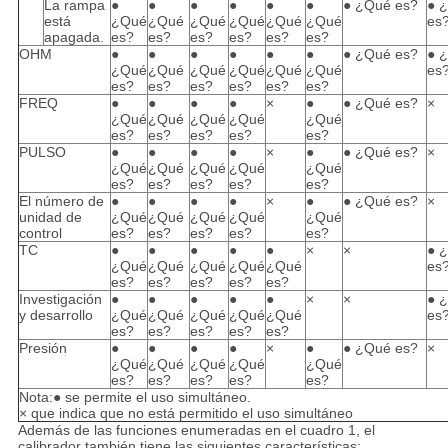
La rampa
●
●
●
●
●
●
● ¿Qué es?
● 
está
¿Qué
¿Qué
¿Qué
¿Qué
¿Qué
¿Qué
es
apagada.
es?
es?
es?
es?
es?
es?
OHM
●
●
●
●
●
●
● ¿Qué es?
● 
¿Qué
¿Qué
¿Qué
¿Qué
¿Qué
¿Qué
es
es?
es?
es?
es?
es?
es?
FREQ
●
●
●
●
×
●
● ¿Qué es?
×
¿Qué
¿Qué
¿Qué
¿Qué
¿Qué
es?
es?
es?
es?
es?
PULSO
●
●
●
●
×
●
● ¿Qué es?
×
¿Qué
¿Qué
¿Qué
¿Qué
¿Qué
es?
es?
es?
es?
es?
El número de
●
●
●
●
×
●
● ¿Qué es?
×
unidad de
¿Qué
¿Qué
¿Qué
¿Qué
¿Qué
control
es?
es?
es?
es?
es?
TC
●
●
●
●
●
×
×
● 
¿Qué
¿Qué
¿Qué
¿Qué
¿Qué
es
es?
es?
es?
es?
es?
Investigación
●
●
●
●
●
×
×
● 
y desarrollo
¿Qué
¿Qué
¿Qué
¿Qué
¿Qué
es
es?
es?
es?
es?
es?
Presión
●
●
●
●
×
●
● ¿Qué es?
×
¿Qué
¿Qué
¿Qué
¿Qué
¿Qué
es?
es?
es?
es?
es?
Nota:● se permite el uso simultáneo.
× que indica que no está permitido el uso simultáneo
Además de las funciones enumeradas en el cuadro 1, el
calibrador también tiene las siguientes características: