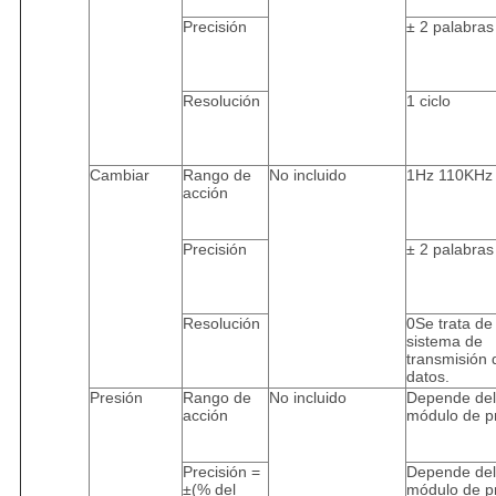
Precisión
± 2 palabras
Resolución
1 ciclo
Cambiar
Rango de
No incluido
1Hz 110KHz
acción
Precisión
± 2 palabras
Resolución
0Se trata de
sistema de
transmisión 
datos.
Presión
Rango de
No incluido
Depende del
acción
módulo de p
Precisión =
Depende del
±(% del
módulo de p