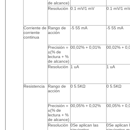
de alcance)
Resolución
0.1 mV/1 mV
0.1 mV/1 m
Corriente de
Rango de
-5 55 mA
-5 55 mA
corriente
acción
continua
Precisión =
00,02% + 0,01%
00,02% + 0
±(% de
lectura + %
de alcance)
Resolución
1 uA
1 uA
Resistencia
Rango de
0 5.5KΩ
0 5.5KΩ
acción
Precisión =
00,05% + 0,02%
00,05% + 0
±(% de
lectura + %
de alcance)
Resolución
0Se aplican las
0Se aplican 
siguientes
siguientes m