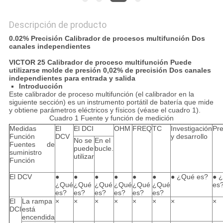
Descripción de producto
0.02% Precisión Calibrador de procesos multifunción Dos
canales independientes
VICTOR 25 Calibrador de proceso multifunción Puede
utilizarse molde de presión 0,02% de precisión Dos canales
independientes para entrada y salida
Introducción
Este calibrador de proceso multifunción (el calibrador en la
siguiente sección) es un instrumento portátil de batería que mide
y obtiene parámetros eléctricos y físicos (véase el cuadro 1).
Cuadro 1 Fuente y función de medición
Medidas
El
El DCI
OHM
FREQ
TC
Investigación
Pre
Función
DCV
y desarrollo
No se
En el
Fuentes de
puede
bucle.
suministro
utilizar
Función
El DCV
●
●
●
●
●
●
● ¿Qué es?
● 
¿Qué
¿Qué
¿Qué
¿Qué
¿Qué
¿Qué
es
es?
es?
es?
es?
es?
es?
El
La rampa
×
×
×
×
×
×
×
×
DCI
está
encendida