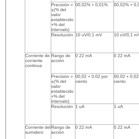
Precisión =
00,02% + 0,01%
00,02% + 0
±(% del
valor
establecido
+% del
intervalo)
Resolución
10 uV/0,1 mV
10 uV/0,1 m
Corriente de
Rango de
0 22 mA
0 22 mA
corriente
acción
continua
Precisión =
00,02 + 0,02 por
00,02 + 0,02
±(% del
ciento
ciento
valor
establecido
+% del
intervalo)
Resolución
1 uA
1 uA
Corriente del
Rango de
0 22 mA
0 22 mA
sumidero
acción