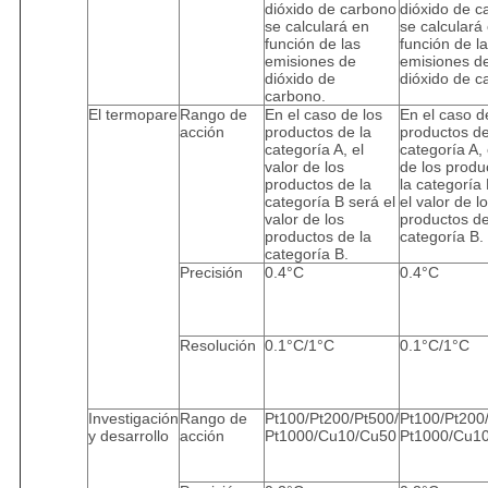
dióxido de carbono
dióxido de c
se calculará en
se calculará
función de las
función de l
emisiones de
emisiones d
dióxido de
dióxido de c
carbono.
El termopare
Rango de
En el caso de los
En el caso d
acción
productos de la
productos de
categoría A, el
categoría A, 
valor de los
de los produ
productos de la
la categoría
categoría B será el
el valor de l
valor de los
productos de
productos de la
categoría B.
categoría B.
Precisión
0.4°C
0.4°C
Resolución
0.1°C/1°C
0.1°C/1°C
Investigación
Rango de
Pt100/Pt200/Pt500/
Pt100/Pt200
y desarrollo
acción
Pt1000/Cu10/Cu50
Pt1000/Cu1