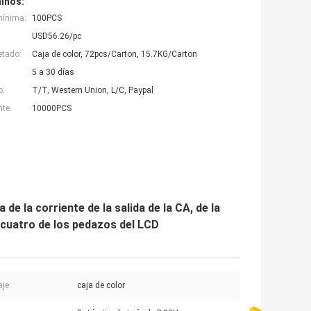
inos:
mínima:
100PCS
USD56.26/pc
etado:
Caja de color, 72pcs/Carton, 15.7KG/Carton
5 a 30 días
o:
T/T, Western Union, L/C, Paypal
nte:
10000PCS
de la corriente de la salida de la CA, de la
te cuatro de los pedazos del LCD
je:
caja de color