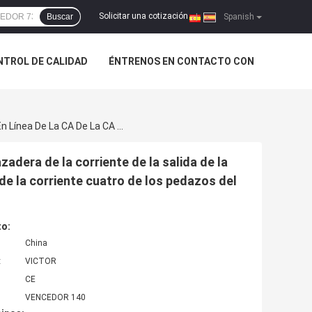
Solicitar una cotización
Buscar
|
Spanish
NTROL DE CALIDAD
ÉNTRENOS EN CONTACTO CON
Medida De La Función Del Elemento Con Fuga De La Abrazadera De La Corriente De La Salida De La CA, De La Exhibición Actual Y En Línea De La CA De La CA De La Corriente Cuatro De Los Pedazos Del LCD
adera de la corriente de la salida de la
A de la corriente cuatro de los pedazos del
to:
China
:
VICTOR
CE
VENCEDOR 140