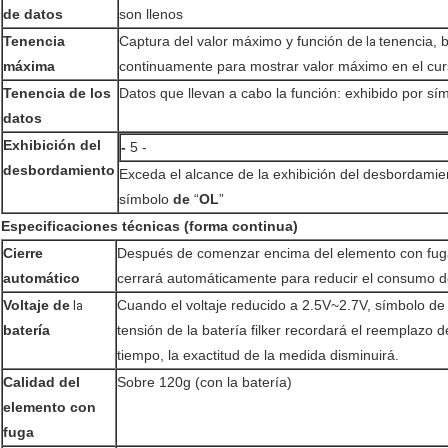
de datos
son llenos
Tenencia
Captura del valor máximo y función de
tenencia, 
la
máxima
continuamente para mostrar valor máximo en el cu
Tenencia de los
Datos que llevan a cabo la función: exhibido por s
datos
Exhibición del
-
5 -
desbordamiento
Exceda el alcance de la exhibición del desbordamie
símbolo
de
“
OL
”
Especificaciones técnicas (forma continua)
Cierre
Después de comenzar encima del elemento con fuga
automático
cerrará automáticamente para reducir el consumo de
Voltaje de
Cuando el voltaje reducido a 2.5V~2.7V, símbolo de l
la
batería
tensión de la batería filker recordará el reemplazo d
tiempo, la exactitud de la medida disminuirá.
Calidad del
Sobre 120g (con la batería)
elemento con
fuga