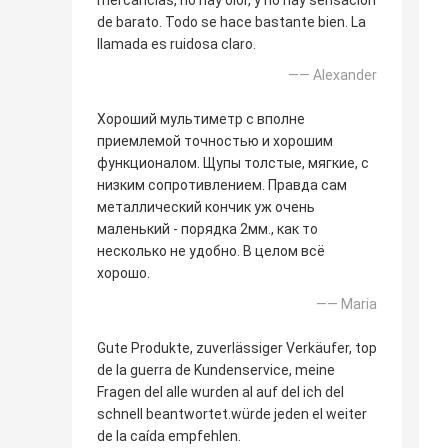
de barato. Todo se hace bastante bien. La
llamada es ruidosa claro.
—— Alexander
Хороший мультиметр с вполне
приемлемой точностью и хорошим
функционалом. Щупы толстые, мягкие, с
низким сопротивлением. Правда сам
металлический кончик уж очень
маленький - порядка 2мм., как то
несколько не удобно. В целом всё
хорошо.
—— Maria
Gute Produkte, zuverlässiger Verkäufer, top
de la guerra de Kundenservice, meine
Fragen del alle wurden al auf del ich del
schnell beantwortet.würde jeden el weiter
de la caída empfehlen.