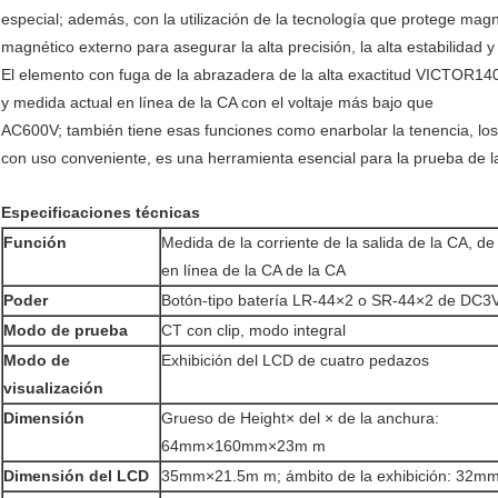
especial; además, con la utilización de la tecnología que protege magn
magnético externo para asegurar la alta precisión, la alta estabilidad y
El elemento con fuga de la abrazadera de la alta exactitud VICTOR140 s
y medida actual en línea de la CA con el voltaje más bajo que
AC600V; también tiene esas funciones como enarbolar la tenencia, lo
con uso conveniente, es una herramienta esencial para la prueba de la 
Especificaciones técnicas
Función
Medida de la corriente de la salida de la CA, de 
en línea de la CA de la CA
Poder
Botón-tipo batería LR-44×2 o SR-44×2 de DC3
Modo de prueba
CT con clip, modo integral
Modo de
Exhibición del LCD de cuatro pedazos
visualización
Dimensión
Grueso de Height× del × de la anchura:
64mm×160mm×23m m
Dimensión del LCD
35mm×21.5m m; ámbito de la exhibición: 32