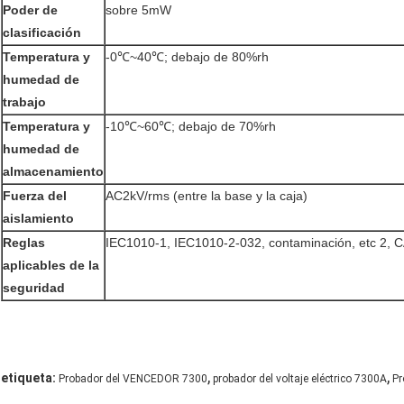
Poder de
sobre 5mW
clasificación
Temperatura y
-0℃~40℃; debajo de 80%rh
humedad de
trabajo
Temperatura y
-10℃~60℃; debajo de 70%rh
humedad de
almacenamiento
Fuerza del
AC2kV/rms (entre la base y la caja)
aislamiento
Reglas
IEC1010-1, IEC1010-2-032, contaminación, etc 2, 
aplicables de la
seguridad
,
,
etiqueta:
Probador del VENCEDOR 7300
probador del voltaje eléctrico 7300A
Pr