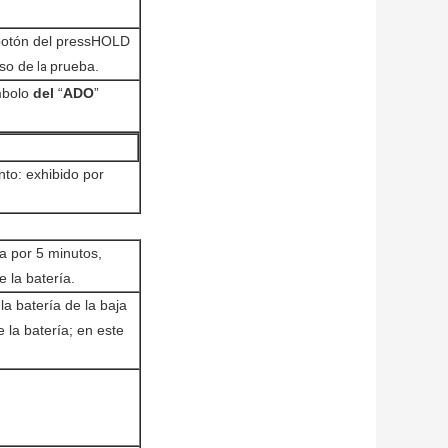
botón del pressHOLD
rso de
prueba.
la
ímbolo
del
“
ADO
”
nto: exhibido por
 por 5 minutos,
 la batería.
a batería de la baja
e la batería; en este