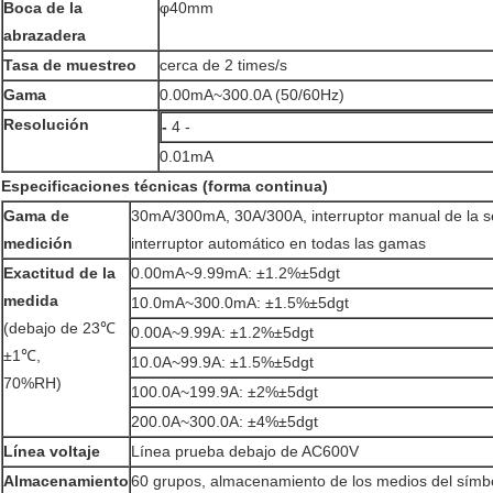
Boca de la
φ40mm
abrazadera
Tasa de muestreo
cerca de 2 times/s
Gama
0.00mA~300.0A (50/60Hz)
Resolución
-
4 -
0.01mA
Especificaciones técnicas (forma continua)
Gama de
30mA/300mA, 30A/300A, interruptor manual de la 
medición
interruptor automático en todas las gamas
Exactitud de la
0.00mA~9.99mA: ±1.2%±5dgt
medida
10.0mA~300.0mA: ±1.5%±5dgt
(debajo de 23℃
0.00A~9.99A: ±1.2%±5dgt
±1℃,
10.0A~99.9A: ±1.5%±5dgt
70%RH)
100.0A~199.9A: ±2%±5dgt
200.0A~300.0A: ±4%±5dgt
Línea voltaje
Línea prueba debajo de AC600V
Almacenamiento
60 grupos, almacenamiento de los medios del símbo