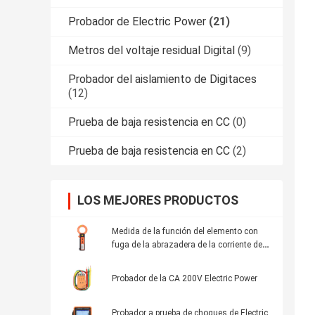
Probador de Electric Power
(21)
Metros del voltaje residual Digital
(9)
Probador del aislamiento de Digitaces
(12)
Prueba de baja resistencia en CC
(0)
Prueba de baja resistencia en CC
(2)
LOS MEJORES PRODUCTOS
Medida de la función del elemento con
fuga de la abrazadera de la corriente de
la salida de la CA, de la exhibición actual
y en línea de la CA de la CA de la
Probador de la CA 200V Electric Power
corriente cuatro de los pedazos del LCD
Probador a prueba de choques de Electric