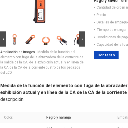
Pago y Envío Térm
Cantidad de orden 
Precio:
Detalles de empaqu
Tiempo de entrega:
Condiciones de pag
Capacidad de la fue
Ampliación de imagen :
Medida de la función del
Contacto
elemento con fuga de la abrazadera de la corriente de
la salida de la CA, de la exhibición actual y en línea de
la CA de la CA de la corriente cuatro de los pedazos
del LCD
Medida de la función del elemento con fuga de la abrazadera 
exhibición actual y en línea de la CA de la CA de la corrien
descripción
Color:
Negro y naranja
Embala